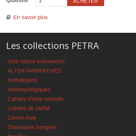
Quantité
En savoir plus
à propos de Littérature et société en
Asie centrale
Les collections PETRA
Acta Stoica scientiarum
ALTER-NARRATIVES
AnthologieS
Anthropologiques
Cahiers d'Asie centrale
Cahiers de l'ARM
Centre-Asie
Classiques hongrois