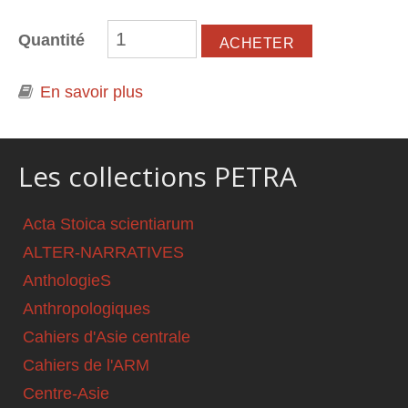
Quantité
En savoir plus
à propos de Retour à Baby-Loup.
Contribution à une désescalade
Les collections PETRA
Acta Stoica scientiarum
ALTER-NARRATIVES
AnthologieS
Anthropologiques
Cahiers d'Asie centrale
Cahiers de l'ARM
Centre-Asie