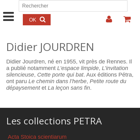
Aller au contenu principal
Rechercher
Formulaire de recherche
Didier JOURDREN
Didier Jourdren, né en 1955, vit près de Rennes. Il
a publié notamment
L’espace limpide
,
L’invitation
silencieuse
,
Cette porte qui bat
. Aux éditions Pétra,
ont paru
Le chemin dans l’herbe
,
Petite route du
dépaysement
et
La leçon sans fin
.
Les collections PETRA
Acta Stoica scientiarum