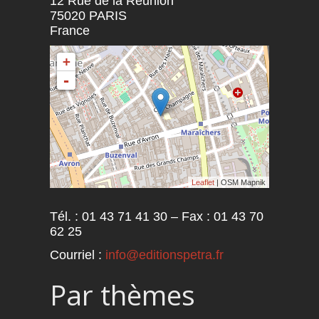
12 Rue de la Réunion
75020
PARIS
France
+
-
Leaflet
| OSM Mapnik
Tél. : 01 43 71 41 30 – Fax : 01 43 70
62 25
Courriel :
info@editionspetra.fr
Par thèmes