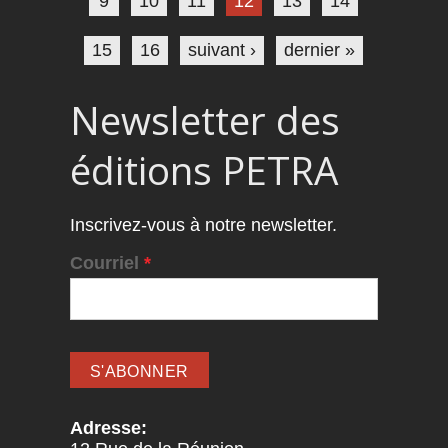
9
10
11
12
13
14
15
16
suivant ›
dernier »
Newsletter des
éditions PETRA
Inscrivez-vous à notre newsletter.
Courriel
*
Adresse: