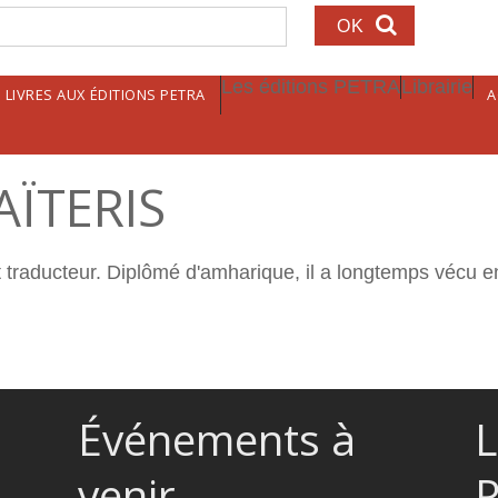
echerche
Les éditions PETRA
Librairie
LIVRES AUX ÉDITIONS PETRA
A
AÏTERIS
 traducteur. Diplômé d'amharique, il a longtemps vécu en
Événements à
L
venir