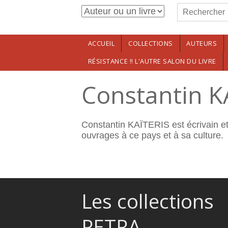
Formulaire de r
Aller au contenu principal
Rechercher
ACCUEIL
COLLECTIONS
AUTEURS
RÉSISTANCE !! L'AUTRE SALON DU LIVRE
Constantin K
Constantin KAÏTERIS est écrivain et
ouvrages à ce pays et à sa culture.
Les collections
PETRA