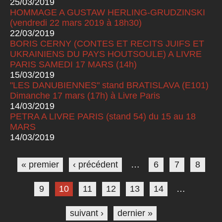
25/03/2019
HOMMAGE A GUSTAW HERLING-GRUDZINSKI
(vendredi 22 mars 2019 à 18h30)
22/03/2019
BORIS CERNY (CONTES ET RECITS JUIFS ET
UKRAINIENS DU PAYS HOUTSOULE) A LIVRE
PARIS SAMEDI 17 MARS (14h)
15/03/2019
"LES DANUBIENNES" stand BRATISLAVA (E101)
Dimanche 17 mars (17h) à Livre Paris
14/03/2019
PETRA A LIVRE PARIS (stand 54) du 15 au 18
MARS
14/03/2019
Pages
« premier
‹ précédent
…
6
7
8
9
10
11
12
13
14
…
suivant ›
dernier »