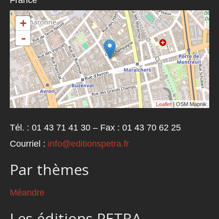
+
-
Leaflet
| OSM Mapnik
Tél. : 01 43 71 41 30 – Fax : 01 43 70 62 25
Courriel :
info@editionspetra.fr
Par thèmes
Méandre
Les éditions PETRA