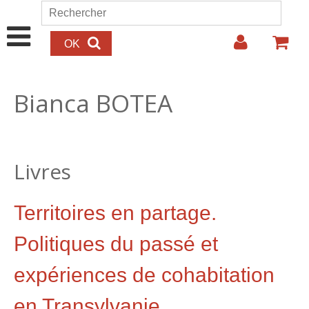
Aller au contenu principal
Rechercher
Formulaire de recherche
Bianca BOTEA
Livres
Territoires en partage.
Politiques du passé et
expériences de cohabitation
en Transylvanie