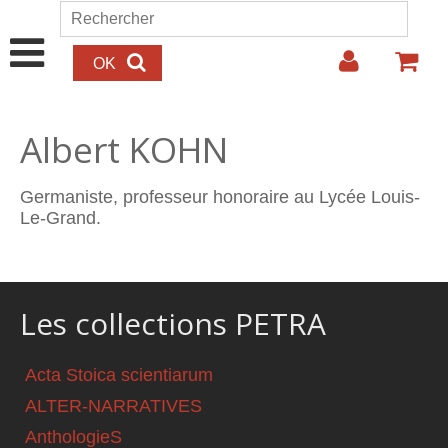
Aller au contenu principal
Rechercher
Formulaire de recherche
Albert KOHN
Germaniste, professeur honoraire au Lycée Louis-
Le-Grand.
Les collections PETRA
Acta Stoica scientiarum
ALTER-NARRATIVES
AnthologieS