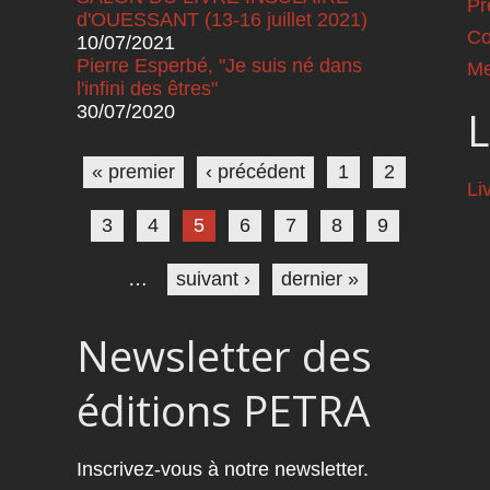
Pr
d'OUESSANT (13-16 juillet 2021)
Co
10/07/2021
Pierre Esperbé, "Je suis né dans
Me
l'infini des êtres"
30/07/2020
L
Pages
« premier
‹ précédent
1
2
Li
3
4
5
6
7
8
9
…
suivant ›
dernier »
Newsletter des
éditions PETRA
Inscrivez-vous à notre newsletter.