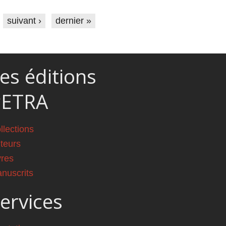
suivant ›
dernier »
es éditions
PETRA
llections
teurs
vres
nuscrits
ervices