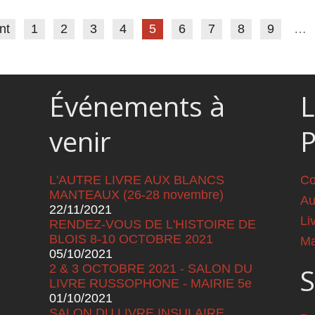
nt
1
2
3
4
5
6
7
8
9
…
Événements à
L
venir
L'AUTRE LIVRE AUX BLANCS
Co
MANTEAUX (26-28 novembre)
Au
22/11/2021
Li
RENDEZ-VOUS DE L'HISTOIRE DE
BLOIS 8-10 OCTOBRE 2021
Ma
05/10/2021
2 & 3 OCTOBRE 2021 - SALON DU
S
LIVRE RUSSOPHONE - MAIRIE 5e
01/10/2021
SALON DU LIVRE INSULAIRE