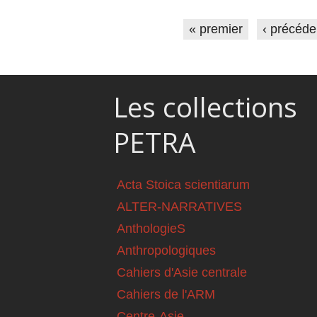
Pages
« premier
‹ précéde
Les collections
PETRA
Acta Stoica scientiarum
ALTER-NARRATIVES
AnthologieS
Anthropologiques
Cahiers d'Asie centrale
Cahiers de l'ARM
Centre-Asie