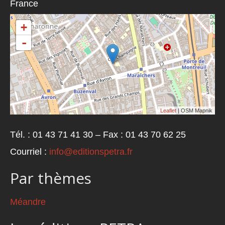
France
+
-
Leaflet
| OSM Mapnik
Tél. : 01 43 71 41 30 – Fax : 01 43 70 62 25
Courriel :
info@editionspetra.fr
Par thèmes
Méandre