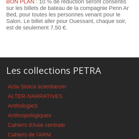
BON PLAN
: 10 % de réduction seront consentis
sur les billets de bateau de la compagnie Penn Ar
Bed, pour toutes les personnes venant pour le
Salon. Le billet aller pour Ouessant, chaque soir,
est de seulement 7,50 €.
Les collections PETRA
Acta Stoica scientiarum
ALTER-NARRATIVES
AnthologieS
Anthropologiques
Cahiers d'Asie centrale
Cahiers de l'ARM