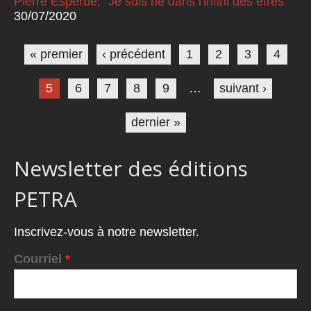
Pierre Esperbé, "Je suis né dans l'infini des êtres"
30/07/2020
Pages
« premier
‹ précédent
1
2
3
4
5
6
7
8
9
…
suivant ›
dernier »
Newsletter des éditions
PETRA
Inscrivez-vous à notre newsletter.
Courriel
*