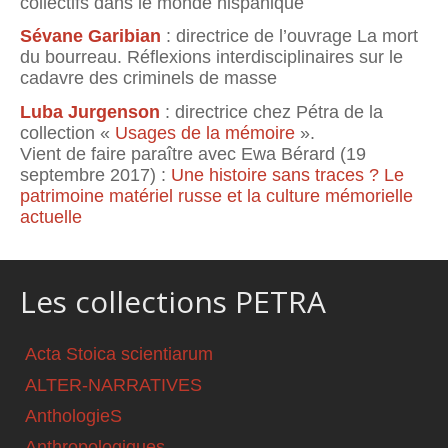
collectifs dans le monde hispanique
Sévane Garibian
: directrice de l’ouvrage La mort
du bourreau. Réflexions interdisciplinaires sur le
cadavre des criminels de masse
Luba Jurgenson
: directrice chez Pétra de la
collection «
Usages de la mémoire
».
Vient de faire paraître avec Ewa Bérard (19
septembre 2017) :
Une histoire sans traces ? Le
patrimoine matériel russe et la culture mémorielle
actuelle
Les collections PETRA
Acta Stoica scientiarum
ALTER-NARRATIVES
AnthologieS
Anthropologiques