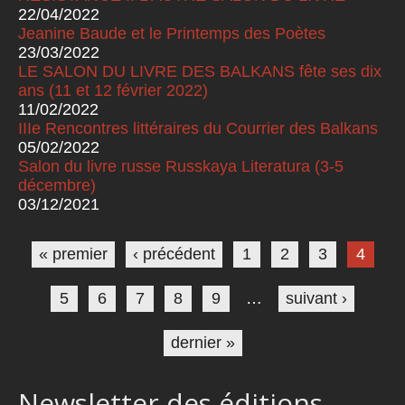
22/04/2022
Jeanine Baude et le Printemps des Poètes
23/03/2022
LE SALON DU LIVRE DES BALKANS fête ses dix
ans (11 et 12 février 2022)
11/02/2022
IIIe Rencontres littéraires du Courrier des Balkans
05/02/2022
Salon du livre russe Russkaya Literatura (3-5
décembre)
03/12/2021
Pages
« premier
‹ précédent
1
2
3
4
5
6
7
8
9
…
suivant ›
dernier »
Newsletter des éditions