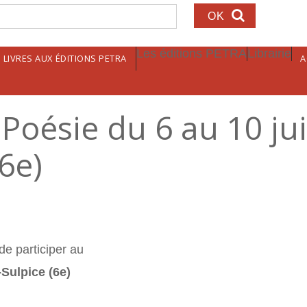
echerche
Les éditions PETRA
Librairie
LIVRES AUX ÉDITIONS PETRA
A
Poésie du 6 au 10 jui
 6e)
de participer au
-Sulpice (6e)