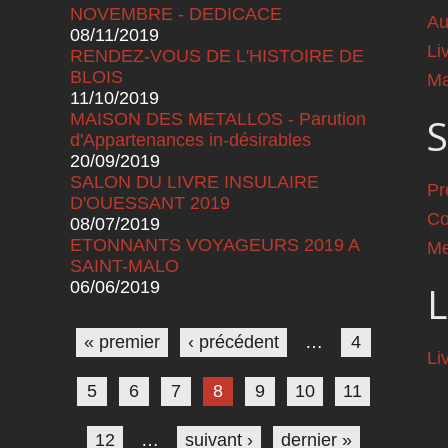
NOVEMBRE - DEDICACE
Au
08/11/2019
Li
RENDEZ-VOUS DE L'HISTOIRE DE
BLOIS
Ma
11/10/2019
MAISON DES METALLOS - Parution
S
d'Appartenances in-désirables
20/09/2019
SALON DU LIVRE INSULAIRE
Pr
D'OUESSANT 2019
Co
08/07/2019
ETONNANTS VOYAGEURS 2019 A
Me
SAINT-MALO
06/06/2019
L
Pages
« premier
‹ précédent
…
4
Li
5
6
7
8
9
10
11
12
…
suivant ›
dernier »