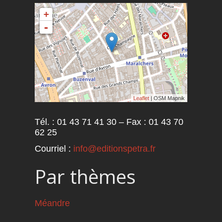
+
-
Leaflet
| OSM Mapnik
Tél. : 01 43 71 41 30 – Fax : 01 43 70
62 25
Courriel :
info@editionspetra.fr
Par thèmes
Méandre