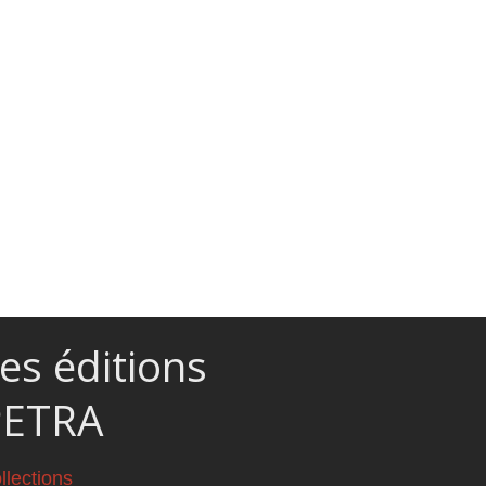
es éditions
PETRA
llections