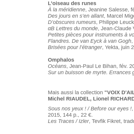
L’oiseau des runes
À la méridienne
, Jeanine Salesse, f
Des jours en s’en allant
, Marcel Migo
D’obscures rumeurs
, Philippe Leuc
αB Lettres du monde
, Jean-Claude V
Petites pièces pour instruments à vo
Flandres. De van Eyck à van Gogh
,
Brisées pour l’étranger
, Yekta, juin
Omphalos
Océans
, Jean-Paul Le Bihan, fév. 2
Sur un buisson de myrte. Errances
Mais aussi la collection
"VOIX D'A
Michel RIAUDEL, Lionel RICHARD
Sous nos yeux ! / Before our eyes !
2015, 144 p., 22 €.
Les Traces / Izler
, Tevfik Fikret, tr