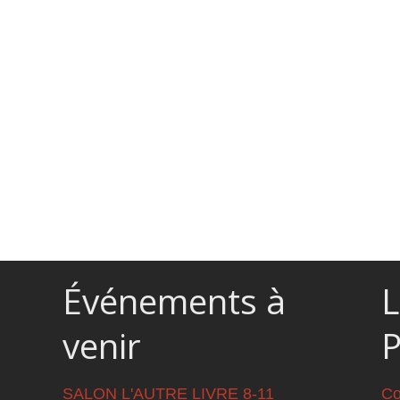
Événements à
L
venir
SALON L'AUTRE LIVRE 8-11
Co