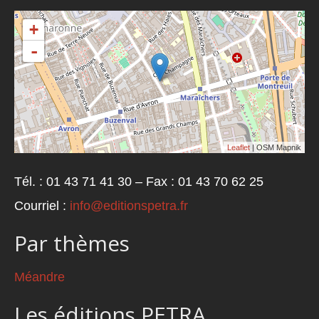
+
-
Leaflet
| OSM Mapnik
Tél. : 01 43 71 41 30 – Fax : 01 43 70 62 25
Courriel :
info@editionspetra.fr
Par thèmes
Méandre
Les éditions PETRA