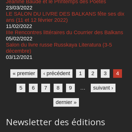
Jeanine Baude et le Printemps des Poètes
23/03/2022
LE SALON DU LIVRE DES BALKANS fête ses dix
ans (11 et 12 février 2022)
11/02/2022
IIIe Rencontres littéraires du Courrier des Balkans
05/02/2022
Salon du livre russe Russkaya Literatura (3-5
décembre)
03/12/2021
Pages
« premier
‹ précédent
1
2
3
4
5
6
7
8
9
…
suivant ›
dernier »
Newsletter des éditions