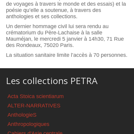
de voyages à travers le monde et des essais) et la
poésie qu’elle a soutenue, à travers des
anthologies et ses collections.
Un dernier hommage civil lui sera rendu au
crématorium du Père-Lachaise à la salle
Mauméjan, le mercredi 5 janvier à 14h30, 71 Rue
des Rondeaux, 75020 Paris.
La situation sanitaire limite l’accès à 70 personnes.
Les collections PETRA
Acta Stoica scientiarum
ALTER-NARRATIVES
AnthologieS
Anthropologiques
Cahiers d'Asie centrale