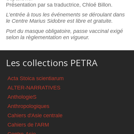
Présentation par sa traductrice, Chloé Billon.
L’entrée à tous les événements se déroulant dans
le Centre Marius Sidobre est libre et gratuite.
Port du masque obligatoire, passe vaccinal exigé
selon la règlementation en vigueur.
Les collections PETRA
Acta Stoica scientiarum
ALTER-NARRATIVES
AnthologieS
Anthropologiques
Cahiers d'Asie centrale
Cahiers de l'ARM