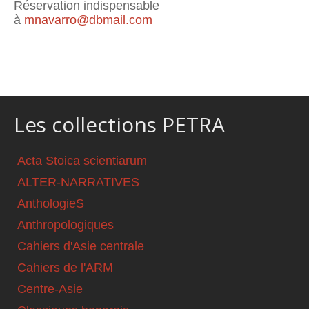
Réservation indispensable
à
mnavarro@dbmail.com
Les collections PETRA
Acta Stoica scientiarum
ALTER-NARRATIVES
AnthologieS
Anthropologiques
Cahiers d'Asie centrale
Cahiers de l'ARM
Centre-Asie