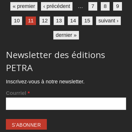
« premier
‹ précédent
…
7
8
9
10
11
12
13
14
15
suivant ›
dernier »
Newsletter des éditions
PETRA
Inscrivez-vous à notre newsletter.
Courriel
*