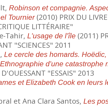
lt,
Robinson et compagnie. Aspects
(2010) PRIX DU LIVR
l Tournier
RITIQUE LITTÉRAIRE"
e-Tahir,
(2011) P
L'usage de l'île
ANT "SCIENCES" 2011
e,
Le cercle des homards. Hoëdic, 
 Ethnographie d'une catastrophe 
 D'OUESSANT "ESSAIS" 2013
ames et Elizabeth Cook en leurs l
bral et Ana Clara Santos,
Les pos