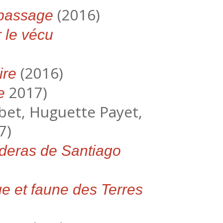
(2016)
 passage
r le vécu
(2016)
ire
2017)
e
bet, Huguette Payet,
7)
aderas de Santiago
e et faune des Terres