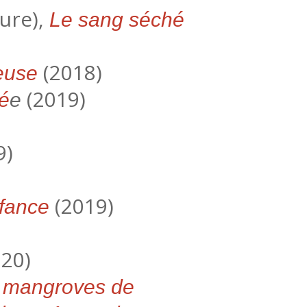
ture),
Le sang séché
(2018)
ieuse
(2019)
é
e
9)
(2019)
nfance
20)
s mangroves de