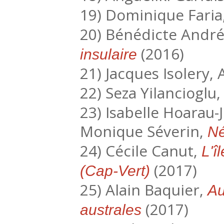
19) Dominique Faria
20) Bénédicte Andr
(2016)
insulaire
21) Jacques Isolery,
22) Seza Yilancioglu
23) Isabelle Hoarau-
Monique Séverin,
Né
24) Cécile Canut,
L'î
(2017)
(Cap-Vert)
25) Alain Baquier,
Au
(2017)
australes