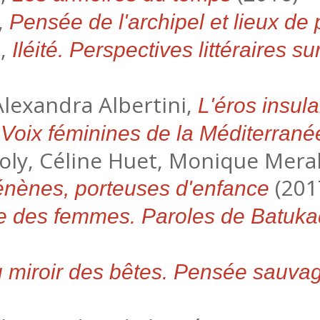
,
Pensée de l'archipel et lieux de
é,
Iléité. Perspectives littéraires su
 Alexandra Albertini,
L'éros insula
,
Voix féminines de la Méditerrané
Joly, Céline Huet, Monique Mera
(201
nènes, porteuses d'enfance
le des femmes. Paroles de Batuk
 miroir des bêtes. Pensée sauvag