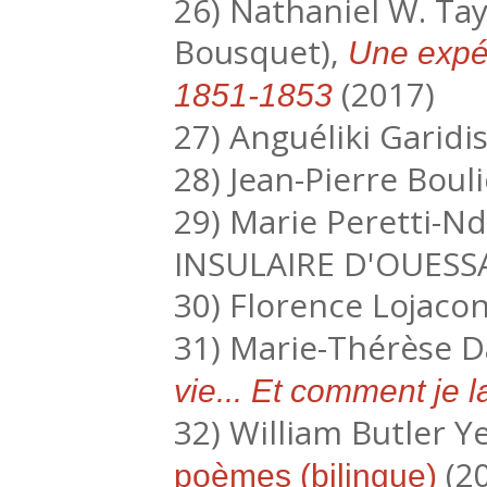
26) Nathaniel W. Tay
Bousquet),
Une expéd
(2017)
1851-1853
27) Anguéliki Garidi
28) Jean-Pierre Boul
29) Marie Peretti-Nd
INSULAIRE D'OUESS
30) Florence Lojaco
31) Marie-Thérèse D
vie... Et comment je 
32) William Butler 
(2
poèmes (bilingue)