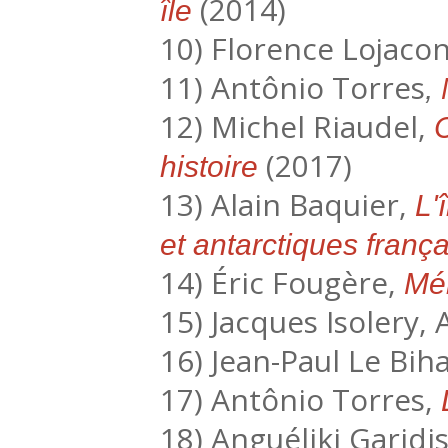
(2014)
île
10) Florence Lojaco
11) Antônio Torres
,
12) Michel Riaudel,
C
(2017)
histoire
13) Alain Baquier,
L'
et antarctiques franç
14) Éric Fougère,
Mém
15) Jacques Isolery,
16) Jean-Paul Le Bih
17) Antônio Torres,
18) Anguéliki Garidi