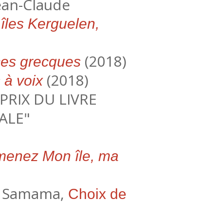
Jean-Claude
îles Kerguelen,
(2018)
ces grecques
(2018)
 à voix
 PRIX DU LIVRE
ALE"
enez Mon île, ma
ël Samama,
Choix de