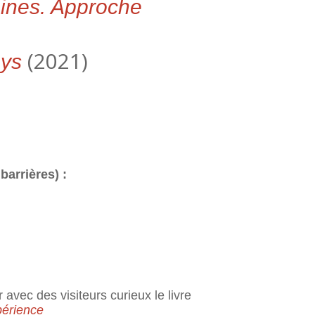
aines. Approche
(2021)
ays
barrières) :
 avec des visiteurs curieux le livre
périence