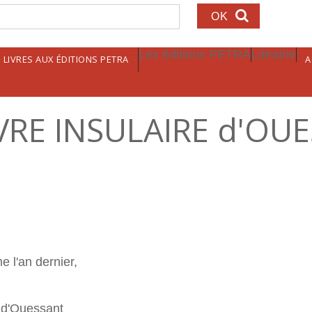
echerche
Les éditions PETRA
Librairie
LIVRES AUX ÉDITIONS PETRA
A
VRE INSULAIRE d'OUE
e l'an dernier,
e d'Ouessant