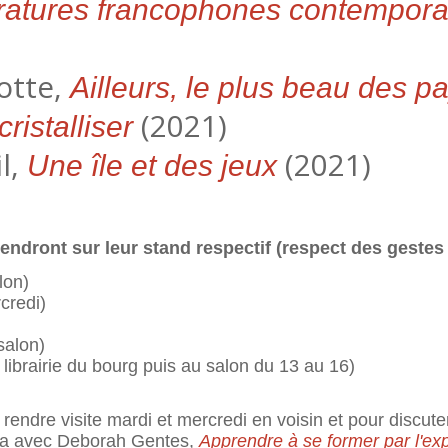
tératures francophones contempor
iotte,
Ailleurs, le plus beau des p
(2021)
ristalliser
l,
(2021)
Une île et des jeux
endront sur leur stand respectif (respect des gestes 
lon)
credi)
salon)
a librairie du bourg puis au salon du 13 au 16)
endre visite mardi et mercredi en voisin et pour discuter
étra avec Deborah Gentes,
Apprendre à se former par l'ex