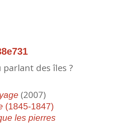
38e731
 parlant des îles ?
(2007)
oyage
e
(1845-1847)
que les pierres