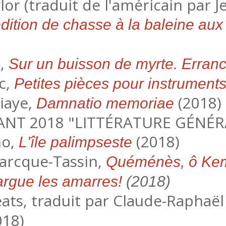
lor (traduit de l'américain par 
ition de chasse à la baleine aux 
s,
Sur un buisson de myrte. Erran
ic,
Petites pièces pour instruments
iaye,
(2018)
Damnatio memoriae
ANT 2018 "LITTÉRATURE GÉNÉR
no,
(2018)
L'île palimpseste
arcque-Tassin,
Quéménès, ô Kem
largue les amarres!
(2018)
Yeats, traduit par Claude-Rapha
018)