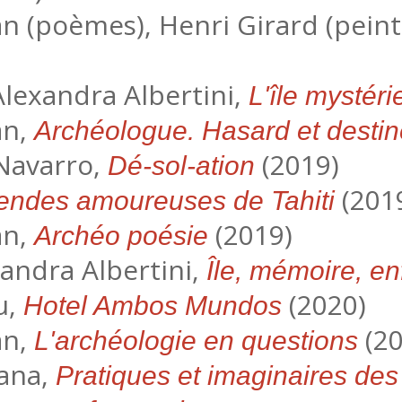
an (poèmes), Henri Girard (pein
 Alexandra Albertini,
L'île mystér
an,
Archéologue. Hasard et destin
 Navarro,
(2019)
Dé-sol-ation
(201
endes amoureuses de Tahiti
an,
(2019)
Archéo poésie
xandra Albertini,
Île, mémoire, e
u,
(2020)
Hotel Ambos Mundos
an,
(20
L'archéologie en questions
ana,
Pratiques et imaginaires de