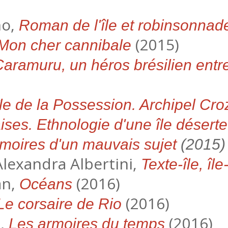
no,
Roman de l'île et robinsonnad
(2015)
Mon cher cannibale
aramuru, un héros brésilien entr
île de la Possession. Archipel Cro
aises. Ethnologie d'une île déserte
oires d'un mauvais sujet
(2015)
 Alexandra Albertini,
Texte-île, île
an,
(2016)
Océans
(2016)
Le corsaire de Rio
s,
(2016)
Les armoires du temps