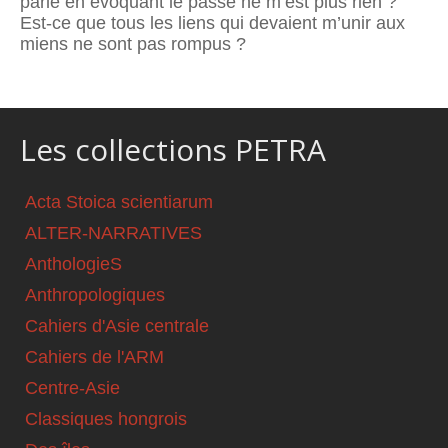
parle en évoquant le passé ne m’est plus rien ?
Est-ce que tous les liens qui devaient m’unir aux
miens ne sont pas rompus ?
Les collections PETRA
Acta Stoica scientiarum
ALTER-NARRATIVES
AnthologieS
Anthropologiques
Cahiers d'Asie centrale
Cahiers de l'ARM
Centre-Asie
Classiques hongrois