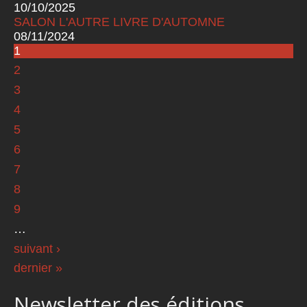
10/10/2025
SALON L'AUTRE LIVRE D'AUTOMNE
08/11/2024
1
Pages
2
3
4
5
6
7
8
9
…
suivant ›
dernier »
Newsletter des éditions