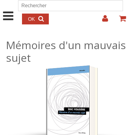
Aller au contenu principal
Rechercher
Formulaire de recherche
Mémoires d'un mauvais
sujet
22.00€