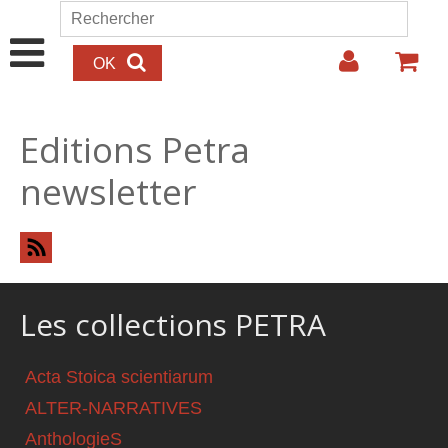
Aller au contenu principal
Rechercher
Formulaire de recherche
Editions Petra
newsletter
Les collections PETRA
Acta Stoica scientiarum
ALTER-NARRATIVES
AnthologieS