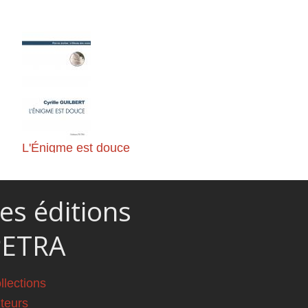
Saison de détresse
L'Énigme est douce
es éditions
PETRA
llections
teurs