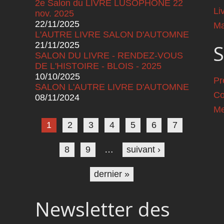
2e Salon du LIVRE LUSOPHONE 22
Li
nov. 2025
22/11/2025
Ma
L'AUTRE LIVRE SALON D'AUTOMNE
21/11/2025
S
SALON DU LIVRE - RENDEZ-VOUS
DE L'HISTOIRE - BLOIS - 2025
10/10/2025
Pr
SALON L'AUTRE LIVRE D'AUTOMNE
Co
08/11/2024
Pages
Me
1
2
3
4
5
6
7
8
9
…
suivant ›
dernier »
Newsletter des