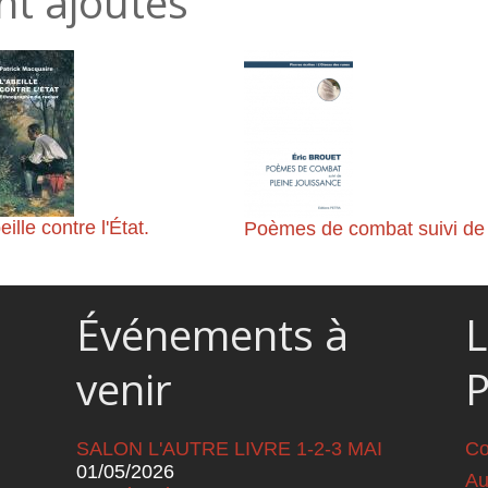
nt ajoutés
eille contre l'État.
Poèmes de combat suivi de
nographie du rucher
Pleine jouissance
Événements à
L
venir
SALON L'AUTRE LIVRE 1-2-3 MAI
Co
01/05/2026
Au