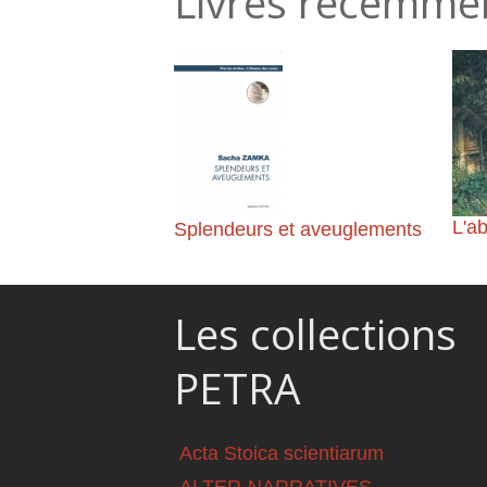
Livres récemme
L'ab
Splendeurs et aveuglements
Eth
Les collections
PETRA
Acta Stoica scientiarum
ALTER-NARRATIVES