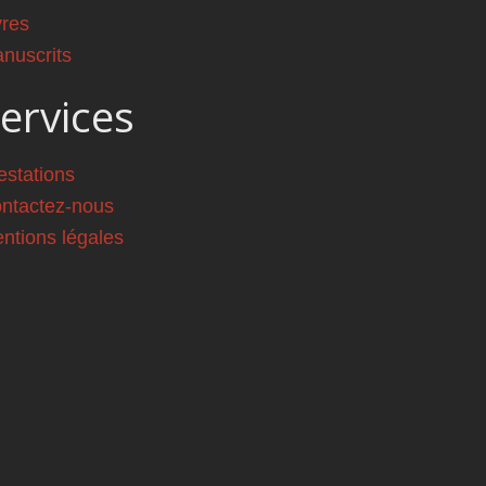
vres
nuscrits
ervices
estations
ntactez-nous
ntions légales