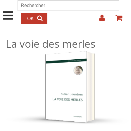
Aller au contenu principal
Rechercher
Formulaire de recherche
La voie des merles
15.00€