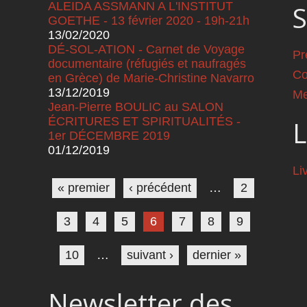
ALEIDA ASSMANN A L'INSTITUT
S
GOETHE - 13 février 2020 - 19h-21h
13/02/2020
DÉ-SOL-ATION - Carnet de Voyage
Pr
documentaire (réfugiés et naufragés
Co
en Grèce) de Marie-Christine Navarro
13/12/2019
Me
Jean-Pierre BOULIC au SALON
ÉCRITURES ET SPIRITUALITÉS -
L
1er DÉCEMBRE 2019
01/12/2019
Pages
Li
« premier
‹ précédent
…
2
3
4
5
6
7
8
9
10
…
suivant ›
dernier »
Newsletter des