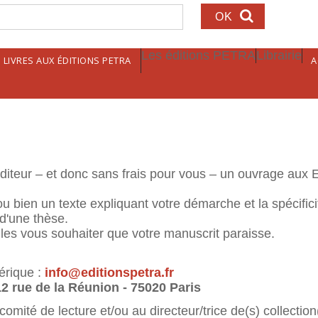
echerche
Les éditions PETRA
Librairie
LIVRES AUX ÉDITIONS PETRA
A
diteur – et donc sans frais pour vous – un ouvrage aux E
ou bien un texte expliquant votre démarche et la spécific
t d'une thèse.
lles vous souhaiter que votre manuscrit paraisse.
érique :
info@editionspetra.fr
12 rue de la Réunion - 75020 Paris
ité de lecture et/ou au directeur/trice de(s) collection(