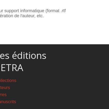
 support informatique (format .rtf
ration de l'auteur, etc.
es éditions
PETRA
llections
teurs
vres
nuscrits