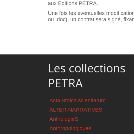
aux Editions PETRA.
Une fois les éventuelles modificatio
ou .doc), un contrat sera signé, fixa
Les collections
PETRA
Acta Stoica scientiarum
ALTER-NARRATIVES
AnthologieS
Anthropologiques