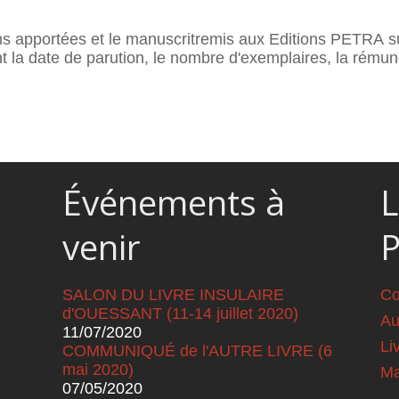
ns apportées et le manuscritremis aux Editions PETRA sur
nt la date de parution, le nombre d'exemplaires, la rémuné
Événements à
L
venir
SALON DU LIVRE INSULAIRE
Co
d'OUESSANT (11-14 juillet 2020)
Au
11/07/2020
Li
COMMUNIQUÉ de l'AUTRE LIVRE (6
mai 2020)
Ma
07/05/2020