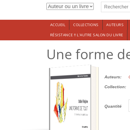
Formulaire de r
Aller au contenu principal
Rechercher
ACCUEIL
COLLECTIONS
AUTEURS
RÉSISTANCE !! L'AUTRE SALON DU LIVRE
Une forme d
19.00€
Auteurs:
Collection:
Quantité