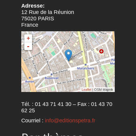
Adresse:
12 Rue de la Réunion
75020
PARIS
France
+
-
Leaflet
| OSM Mapnik
Tél. : 01 43 71 41 30 – Fax : 01 43 70
62 25
Courriel :
info@editionspetra.fr