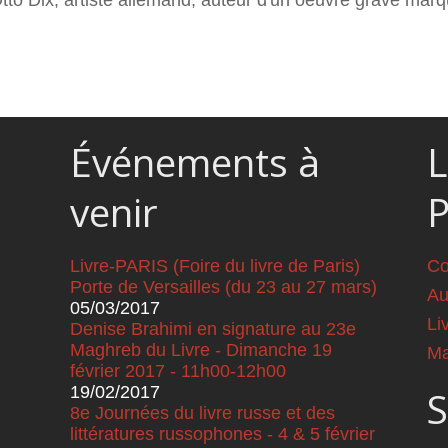
to Dix, artiste allemand, auteur d'un oeuvre gravé marq
Événements à
L
venir
Livre-PARIS (Foire du livre de Paris)
Co
Porte de Versailles (du 23 au 27 mars)
Au
05/03/2017
Li
Denise Brahimi en signature au 23e
Maghreb du Livre - Dimanche 19
Ma
février 2017 - 11h00-12h00
19/02/2017
S
8e Journées du livre russe et des
littératures russophones - 4 & 5 février