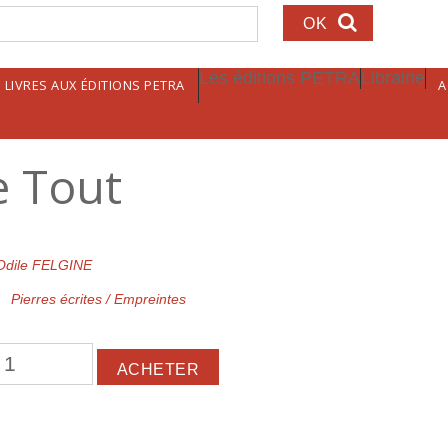
echerche
Les éditions PETRA
Librairie
LIVRES AUX ÉDITIONS PETRA
A
e Tout
Odile FELGINE
Pierres écrites / Empreintes