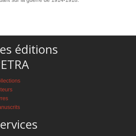
uant sur la guerre de 1914-1918.
es éditions
PETRA
llections
teurs
vres
nuscrits
ervices