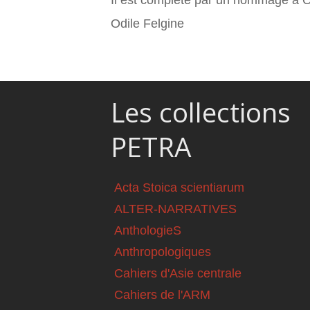
Il est complété par un hommage à Ot
Odile Felgine
Les collections
PETRA
Acta Stoica scientiarum
ALTER-NARRATIVES
AnthologieS
Anthropologiques
Cahiers d'Asie centrale
Cahiers de l'ARM