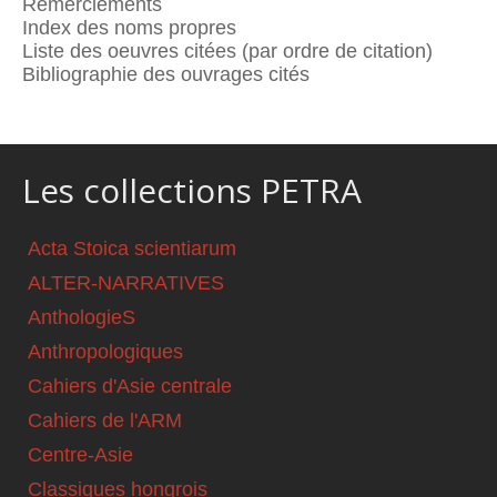
Remerciements
Index des noms propres
Liste des oeuvres citées (par ordre de citation)
Bibliographie des ouvrages cités
Les collections PETRA
Acta Stoica scientiarum
ALTER-NARRATIVES
AnthologieS
Anthropologiques
Cahiers d'Asie centrale
Cahiers de l'ARM
Centre-Asie
Classiques hongrois