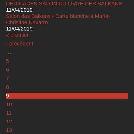
DEDICACES SALON DU LIVRE DES BALKANS
11/04/2019
Salon des Balkans - Carte blanche à Marie-
Christine Navarro
11/04/2019
« premier
Pages
‹ précédent
…
5
6
7
8
9
10
11
12
13