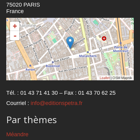
75020
PARIS
France
+
-
Leaflet
| OSM Mapnik
Tél. : 01 43 71 41 30 – Fax : 01 43 70 62 25
Courriel :
info@editionspetra.fr
Par thèmes
Méandre