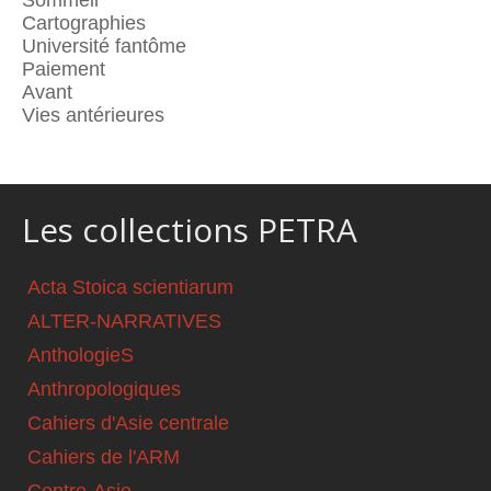
Cartographies
Université fantôme
Paiement
Avant
Vies antérieures
Les collections PETRA
Acta Stoica scientiarum
ALTER-NARRATIVES
AnthologieS
Anthropologiques
Cahiers d'Asie centrale
Cahiers de l'ARM