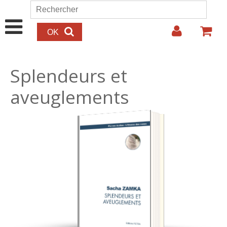
Aller au contenu principal
Rechercher
Formulaire de recherche
Splendeurs et
aveuglements
12.00€