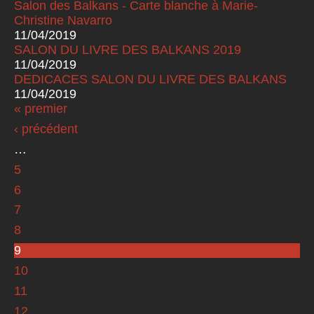
Salon des Balkans - Carte blanche à Marie-
Christine Navarro
11/04/2019
SALON DU LIVRE DES BALKANS 2019
11/04/2019
DEDICACES SALON DU LIVRE DES BALKANS
11/04/2019
« premier
Pages
‹ précédent
…
5
6
7
8
9
10
11
12