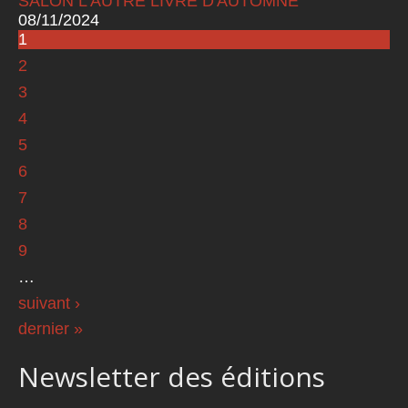
SALON L'AUTRE LIVRE D'AUTOMNE
08/11/2024
1
Pages
2
3
4
5
6
7
8
9
…
suivant ›
dernier »
Newsletter des éditions