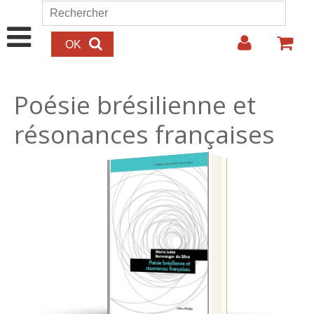
Aller au contenu principal
Rechercher
Formulaire de recherche
Poésie brésilienne et
résonances françaises
15.00€