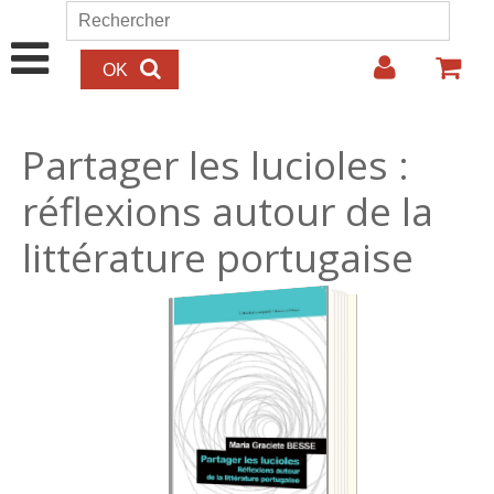
Aller au contenu principal
Rechercher
Formulaire de recherche
Partager les lucioles :
réflexions autour de la
littérature portugaise
25.00€