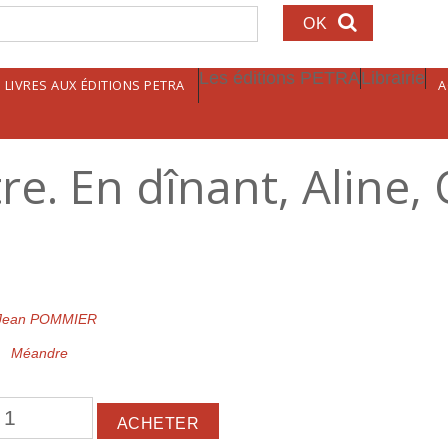
echerche
Les éditions PETRA
Librairie
LIVRES AUX ÉDITIONS PETRA
A
re. En dînant, Aline,
Jean POMMIER
Méandre