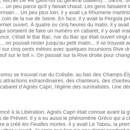
Michel De Ré (petit-fils du général Gallieni)... Sartre, 
.. un peu parce qu'il y faisait chaud. Les gens faisaient
main… Un peu plus loin, il y avait La Rhumerie martiniqu
u coin de la rue de Seine. En face, il y avait la Pergola
 dernier ouvert. À quatre ou cinq heures du matin, il y av
i sortaient de faire un numéro en cabaret, il y avait vr
ce, c'était le Bar Bac, rue du Bac qui était ouvert vingt
.. on pouvait rester jusqu'au petit matin... Il se trouvait 
 sur cinq cents mètres avec quelques incursions Rive dro
uf sur le toit ». On passait sur la Rive droite pour cha
i connu se trouvait rue du Colisée, au bas des Champs-Élys
s attractions extraordinaires, des chanteurs, des chanteus
 le cabaret d’Agnès Capri, l'égérie des surréalistes. Un
ncé à la Libération. Agnès Capri était connue avant la gu
 de Prévert. Il y a eu aussi le phénomène Gréco qui a ch
re a créé
les Feuilles mortes.
Il y avait Le Tabou, la pre