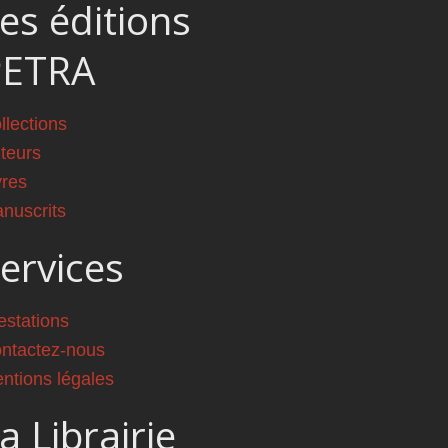
es éditions
PETRA
llections
teurs
vres
nuscrits
ervices
estations
ntactez-nous
ntions légales
a Librairie