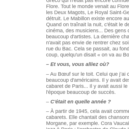
Gréco qui n'était pas encore connue, 
Flore. Tout le monde venait au Flore.
les Deux Magots, Le Royal Saint-Ger
détruit. Le Mabillon existe encore a
Quand on traînait la nuit, c'était le
cinéma, des musiciens... Des gens qu
beaucoup d'artistes. La dernière chan
n'avait pas envie de rentrer chez soi.
rue du Bac. Cela se passait, au fond
coup, quelqu'un disait « on va au Bœ
– Et vous, vous alliez où?
– Au Bœuf sur le toit. Celui que j’a
beaucoup d'américains. Il y avait de
cabaret de Paris... Il y avait aussi
l'époque beau­coup de succès.
–
C'était en quelle année ?
– À partir de 1945, cela avait comme
cabarets. Elle chantait des chansons
Morgane, par exemple. Cora Vaucai