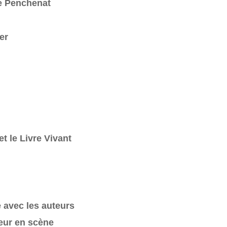
e Penchenat
er
t le Livre Vivant
 avec les auteurs
teur en scène