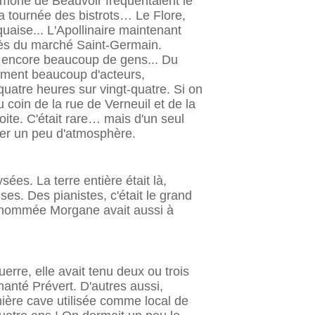
Simone de Beauvoir fré­quentaient le
 la tournée des bistrots… Le Flore,
aise... L'Apollinaire maintenant
 près du marché Saint-Germain.
ait encore beaucoup de gens... Du
aiment beaucoup d'acteurs,
-quatre heures sur vingt-quatre. Si on
au coin de la rue de Verneuil et de la
ite. C'était rare… mais d'un seul
nger un peu d'atmosphère.
ées. La terre entière était là,
es. Des pianistes, c'était le grand
e dénommée Morgane avait aussi à
erre, elle avait tenu deux ou trois
anté Prévert. D'autres aussi,
mière cave utilisée comme local de