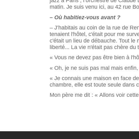
jazz à Paris ; l’orchestre de Claude
matin. Je suis venu ici, au 42 rue 
– Où habitiez-vous avant ?
– J’habitais au coin de la rue de Re
tenaient l'hôtel, c'était pour me sur
c'était un lieu de débauche. Tout le 
liberté... La vie n'était pas chère d
« Vous ne devez pas être bien à l'hô
« Oh, je ne suis pas mal mais enfin, 
« Je connais une maison en face de 
cham­bre, elle est toute seule dans 
Mon père me dit : « Allons voir cett