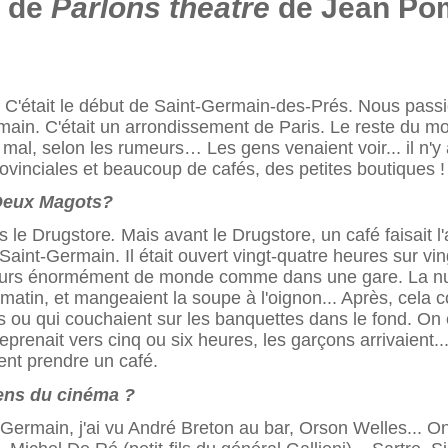
2 de
Parlons théâtre
de Jean Po
. C'était le début de Saint-Germain-des-Prés. Nous pass
ermain. C'était un arrondisse­ment de Paris. Le reste du 
 mal, selon les rumeurs… Les gens venaient voir... il n'y 
ovinciales et beaucoup de cafés, des petites boutiques !
s Deux Magots?
s le Drugstore
.
Mais avant le Drugstore, un café faisait 
int-Germain. Il était ouvert vingt-quatre heures sur ving
oujours énormément de monde comme dans une gare. La nuit
matin, et mangeaient la soupe à l'oignon... Après, cela co
 ou qui couchaient sur les ban­quettes dans le fond. On en
reprenait vers cinq ou six heures, les garçons arrivaient...
ient prendre un café.
gens du cinéma ?
t-Germain, j'ai vu André Breton au bar, Orson Welles... 