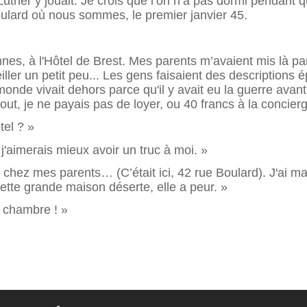
 Luther y jouait. Je crois que l’on n’a pas dormi pendant 
Boulard où nous sommes, le premier janvier 45.
nnes, à l'Hôtel de Brest. Mes parents m’avaient mis là par
veiller un petit peu... Les gens faisaient des descriptio
monde vivait dehors parce qu'il y avait eu la guerre avant
u tout, je ne payais pas de loyer, ou 40 francs à la concie
tel ? »
j'aimerais mieux avoir un truc à moi. »
chez mes parents… (C’était ici, 42 rue Boulard). J'ai ma
cette grande maison déserte, elle a peur. »
e chambre ! »