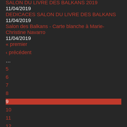
SALON DU LIVRE DES BALKANS 2019
11/04/2019
DEDICACES SALON DU LIVRE DES BALKANS
11/04/2019
Salon des Balkans - Carte blanche à Marie-
Christine Navarro
11/04/2019
« premier
Pages
‹ précédent
…
5
6
7
8
9
10
11
12