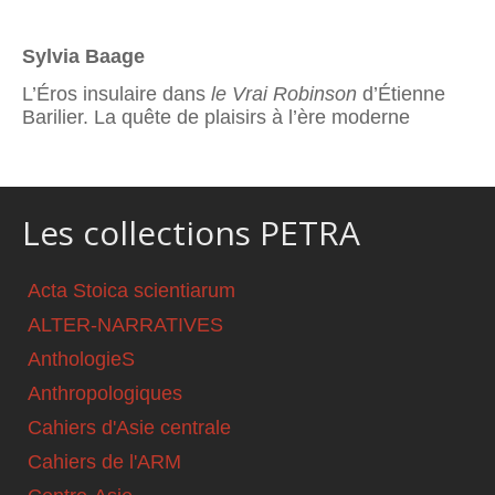
Sylvia Baage
L’Éros insulaire dans
le Vrai Robinson
d’Étienne
Barilier. La quête de plaisirs à l’ère moderne
Les collections PETRA
Acta Stoica scientiarum
ALTER-NARRATIVES
AnthologieS
Anthropologiques
Cahiers d'Asie centrale
Cahiers de l'ARM