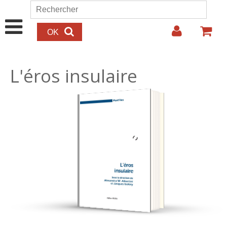
Aller au contenu principal
Rechercher
Formulaire de recherche
L'éros insulaire
25.00€