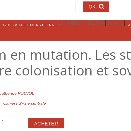
echerche
Les éditions PETRA
Librairie
LIVRES AUX ÉDITIONS PETRA
A
n en mutation. Les s
e colonisation et sov
Catherine POUJOL
Cahiers d'Asie centrale