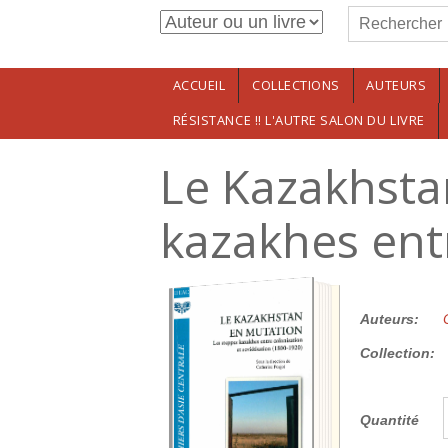
Formulaire de r
Aller au contenu principal
Rechercher
ACCUEIL
COLLECTIONS
AUTEURS
RÉSISTANCE !! L'AUTRE SALON DU LIVRE
Le Kazakhsta
kazakhes entr
30.00€
Auteurs:
Collection:
Quantité