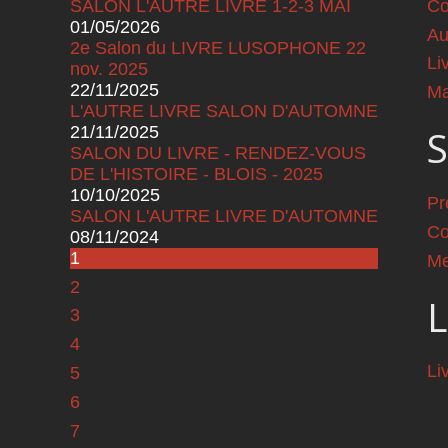
SALON L'AUTRE LIVRE 1-2-3 MAI
Co
01/05/2026
Au
2e Salon du LIVRE LUSOPHONE 22
Li
nov. 2025
22/11/2025
Ma
L'AUTRE LIVRE SALON D'AUTOMNE
21/11/2025
S
SALON DU LIVRE - RENDEZ-VOUS
DE L'HISTOIRE - BLOIS - 2025
10/10/2025
Pr
SALON L'AUTRE LIVRE D'AUTOMNE
Co
08/11/2024
Pages
1
Me
2
L
3
4
Li
5
6
7