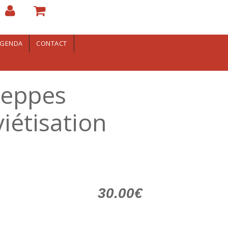
GENDA
CONTACT
teppes
iétisation
30.00€