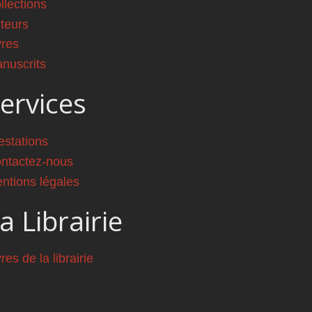
llections
teurs
vres
nuscrits
ervices
estations
ntactez-nous
ntions légales
a Librairie
vres de la librairie