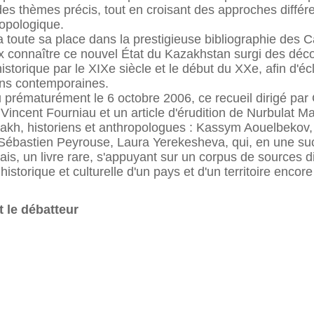
es thèmes précis, tout en croisant des approches différen
opologique.
 toute sa place dans la prestigieuse bibliographie des Ca
ux connaître ce nouvel État du Kazakhstan surgi des déc
storique par le XIXe siècle et le début du XXe, afin d'éc
ons contemporaines.
prématurément le 6 octobre 2006, ce recueil dirigé par 
 Vincent Fourniau et un article d'érudition de Nurbulat M
akh, historiens et anthropologues : Kassym Aouelbekov, 
 Sébastien Peyrouse, Laura Yerekesheva, qui, en une suc
ais, un livre rare, s'appuyant sur un corpus de sources di
e historique et culturelle d'un pays et d'un territoire enc
 le débatteur