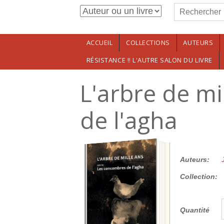
Formulaire de r
Aller au contenu principal
Rechercher
ACCUEIL
COLLECTIONS
AUTEURS
RÉSISTANCE !! L'AUTRE SALON DU LIVRE
L'arbre de mi
de l'agha
14.00€
Auteurs:
Collection:
Quantité