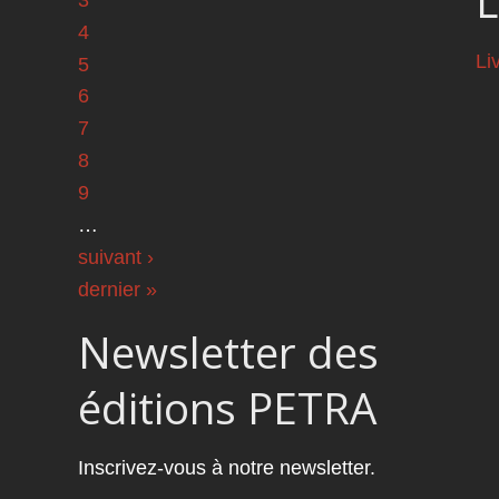
L
4
Li
5
6
7
8
9
…
suivant ›
dernier »
Newsletter des
éditions PETRA
Inscrivez-vous à notre newsletter.