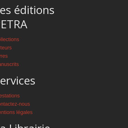
es éditions
PETRA
llections
teurs
vres
nuscrits
ervices
estations
ntactez-nous
ntions légales