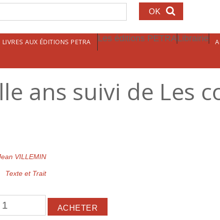
echerche
Les éditions PETRA
Librairie
LIVRES AUX ÉDITIONS PETRA
A
lle ans suivi de Les
Jean VILLEMIN
Texte et Trait