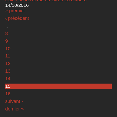
14/10/2016
« premier
Pages
‹ précédent
…
8
9
10
11
12
13
14
15
16
suivant ›
dernier »