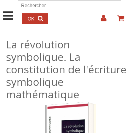
Aller au contenu principal
Rechercher
Formulaire de recherche
La révolution
symbolique. La
constitution de l'écriture
symbolique
mathématique
32.00€