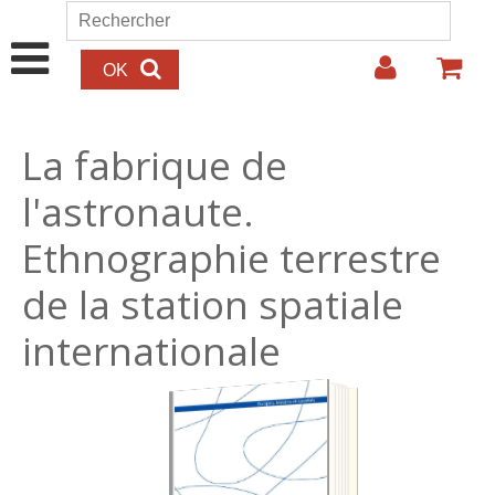
Aller au contenu principal
Rechercher
Formulaire de recherche
La fabrique de
l'astronaute.
Ethnographie terrestre
de la station spatiale
internationale
25.00€