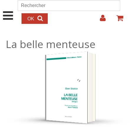
Aller au contenu principal
Rechercher
Formulaire de recherche
La belle menteuse
12.00€