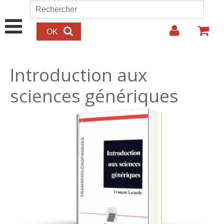
Aller au contenu principal
Rechercher
Formulaire de recherche
Introduction aux
sciences génériques
20.00€