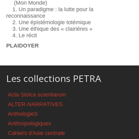
(Mon Monde)
1. Un paradigme : la lutte pour la
reconnaissance
2. Une épistémologie totémique
3. Une éthique des « clairières »
4. Le récit
PLAIDOYER
Les collections PETRA
Acta Stoica scientiarum
ALTER-NARRATIVES
AnthologieS
Anthropologiques
Cahiers d'Asie centrale