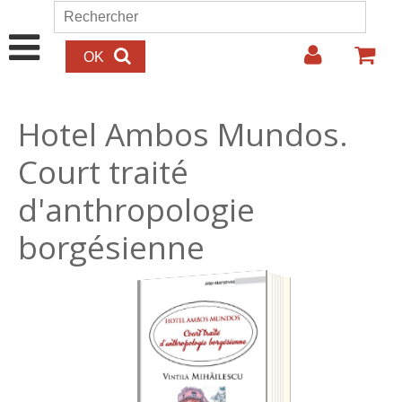
Aller au contenu principal
Rechercher
Formulaire de recherche
Hotel Ambos Mundos.
Court traité
d'anthropologie
borgésienne
17.00€