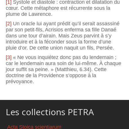
[1]
Systole et diastole : contraction et dilatation du
cœur. Cette métaphore est récurrente sous la
plume de Lawrence.
[2]
Un oracle lui ayant prédit qu’il serait assassiné
par son petit-fils, Acrisios enferma sa fille Danaé
dans une tour d’airain. Mais Zeus parvint à s’y
introduire et à la féconder sous la forme d’une
pluie d’or. De cette union naquit un fils, Persée.
[3]
« Ne vous inquiétez donc pas du lendemain ;
car le lendemain aura soin de lui-même. À chaque
jour suffit sa peine. » (Matthieu, 6.34). Cette
doctrine de la Providence s’oppose à la
prévoyance.
Les collections PETRA
Acta Stoica scientiarum