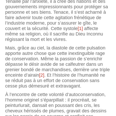
Tenaillé par l’anxiété, il a créé des nations et des
gouvernements impres­sionnants pour protéger sa
personne et ses biens. Tenace, il s’est acharné à
faire advenir toute cette agitation frénétique de
l’industrie moderne, pour s’assurer le gîte, le
couvert et la sécurité. Cette systole
[1]
affecte
même sa religion, où il sacrifie au Dieu Inconnu
régissant la mort et les vivres.
Mais, grâce au ciel, la diastole de cette pulsation
apporte autre chose que cette inextinguible rage
de conservation. Même la passion de s’enrichir
dépasse le désir avide de se calfeutrer dans un
grenier bondé de marchandises, derrière une triple
enceinte d’airain
[2]
. Et l’histoire de l’humanité ne
se réduit pas à un effort de conservation sans
cesse plus démesuré et extra­vagant.
À l’encontre de cette volonté d’autoconservation,
l’homme originel s’éparpillait : il procréait, se
peinturlurait, dansait en poussant des cris, les
cheveux hérissés de plumes, gravait des dessins