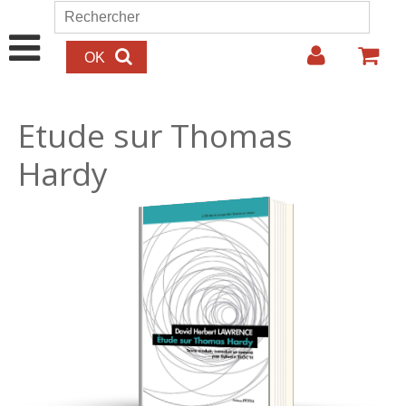
Aller au contenu principal
Rechercher
Formulaire de recherche
Etude sur Thomas
Hardy
25.00€