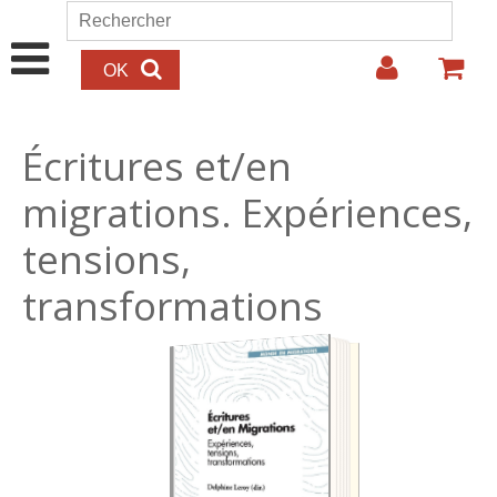
Aller au contenu principal
Rechercher
Formulaire de recherche
Écritures et/en
migrations. Expériences,
tensions,
transformations
23.00€