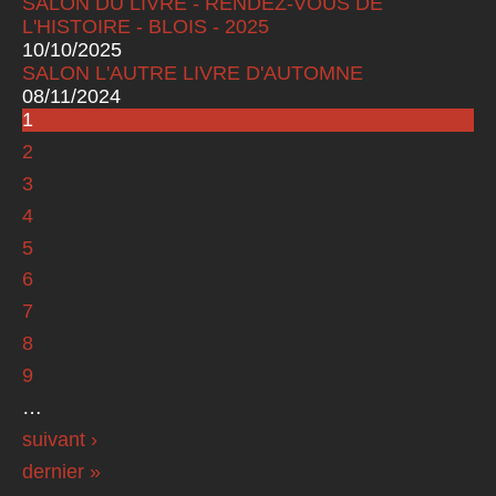
SALON DU LIVRE - RENDEZ-VOUS DE
L'HISTOIRE - BLOIS - 2025
10/10/2025
SALON L'AUTRE LIVRE D'AUTOMNE
08/11/2024
1
Pages
2
3
4
5
6
7
8
9
…
suivant ›
dernier »