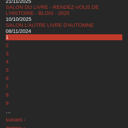
21/11/2025
SALON DU LIVRE - RENDEZ-VOUS DE
L'HISTOIRE - BLOIS - 2025
10/10/2025
SALON L'AUTRE LIVRE D'AUTOMNE
08/11/2024
1
Pages
2
3
4
5
6
7
8
9
…
suivant ›
dernier »