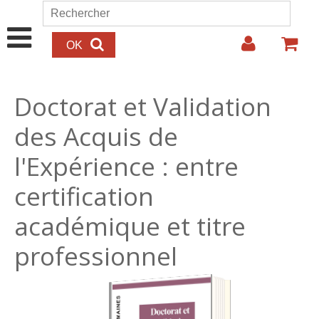
Aller au contenu principal
Rechercher
Formulaire de recherche
Doctorat et Validation
des Acquis de
l'Expérience : entre
certification
académique et titre
professionnel
25.00€