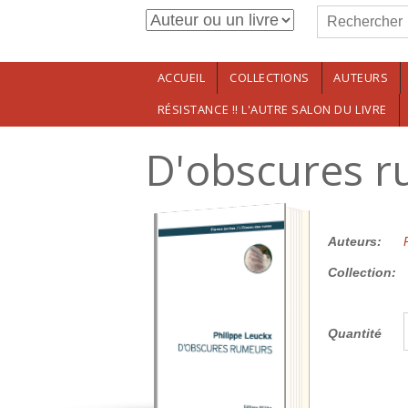
Formulaire de r
Aller au contenu principal
Rechercher
ACCUEIL
COLLECTIONS
AUTEURS
RÉSISTANCE !! L'AUTRE SALON DU LIVRE
D'obscures 
12.00€
Auteurs:
Collection:
Quantité