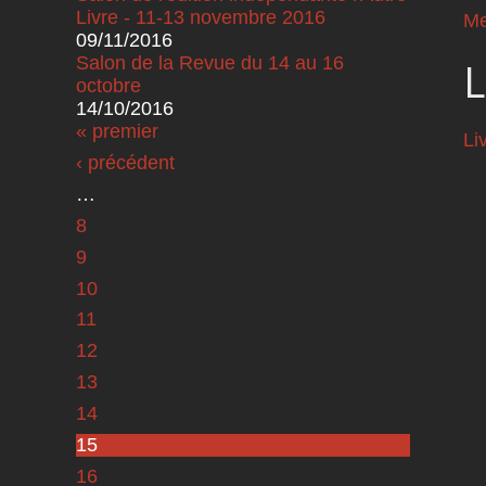
Livre - 11-13 novembre 2016
Me
09/11/2016
Salon de la Revue du 14 au 16
L
octobre
14/10/2016
Pages
« premier
Li
‹ précédent
…
8
9
10
11
12
13
14
15
16