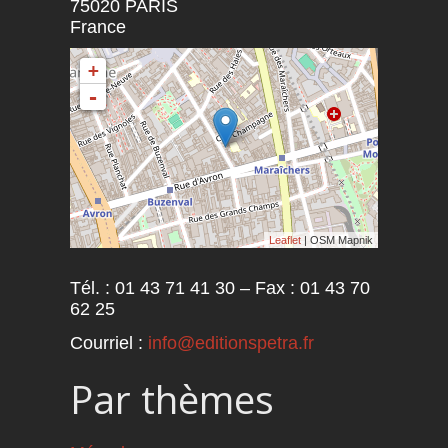
75020
PARIS
France
+
-
Leaflet
| OSM Mapnik
Tél. : 01 43 71 41 30 – Fax : 01 43 70
62 25
Courriel :
info@editionspetra.fr
Par thèmes