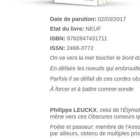
Date de parution:
02/03/2017
Etat du livre:
NEUF
ISBN:
9782847431711
ISSN:
2498-3772
On va vers la mer toucher le bord 
En défaire les noeuds qui embrouille
Parfois il se défait de ces cordes o
À forcer et à battre comme sonde
Philippe LEUCKX
, celui de l'
Étymol
mène vers ces
Obscures rumeurs
qu
Poète et passeur: membre de l'Assoc
par ailleurs, obtenu de multiples pri