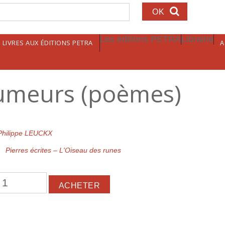
echerche
Les éditions PETRA
Librairie
LIVRES AUX ÉDITIONS PETRA
A
rumeurs (poèmes)
Philippe LEUCKX
Pierres écrites – L'Oiseau des runes