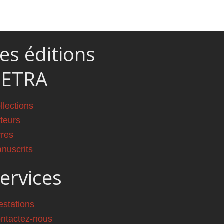
es éditions
PETRA
llections
teurs
vres
nuscrits
ervices
estations
ntactez-nous