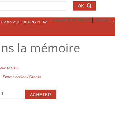
echerche
Les éditions PETRA
Librairie
LIVRES AUX ÉDITIONS PETRA
A
ans la mémoire
Max ALHAU
Pierres écrites / Granits