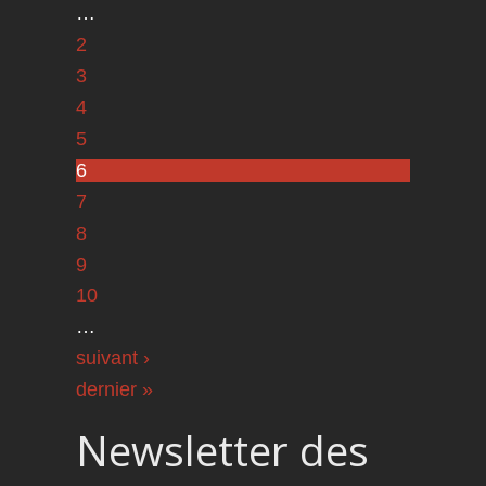
…
2
3
4
5
6
7
8
9
10
…
suivant ›
dernier »
Newsletter des