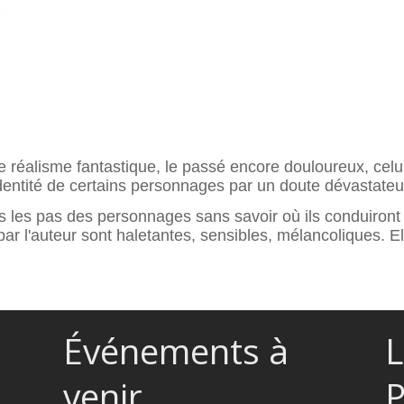
le réalisme fantastique, le passé encore douloureux, celui
dentité de certains personnages par un doute dévastateur
 les pas des personnages sans savoir où ils conduiront 
par l'auteur sont haletantes, sensibles, mélancoliques. E
Événements à
L
venir