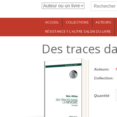
Formulaire de r
Aller au contenu principal
Rechercher
ACCUEIL
COLLECTIONS
AUTEURS
RÉSISTANCE !! L'AUTRE SALON DU LIVRE
Des traces d
15.00€
Auteurs:
Collection:
Quantité