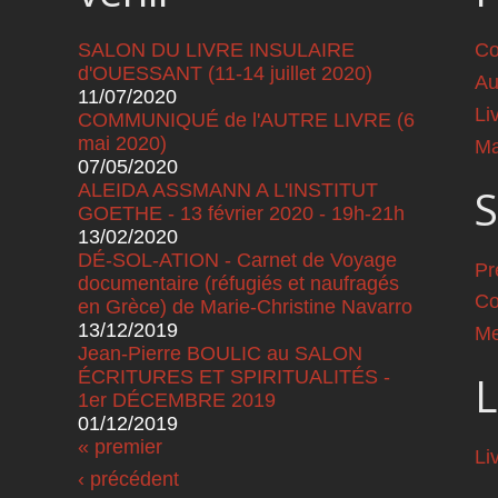
SALON DU LIVRE INSULAIRE
Co
d'OUESSANT (11-14 juillet 2020)
Au
11/07/2020
Li
COMMUNIQUÉ de l'AUTRE LIVRE (6
mai 2020)
Ma
07/05/2020
ALEIDA ASSMANN A L'INSTITUT
S
GOETHE - 13 février 2020 - 19h-21h
13/02/2020
DÉ-SOL-ATION - Carnet de Voyage
Pr
documentaire (réfugiés et naufragés
Co
en Grèce) de Marie-Christine Navarro
13/12/2019
Me
Jean-Pierre BOULIC au SALON
ÉCRITURES ET SPIRITUALITÉS -
L
1er DÉCEMBRE 2019
01/12/2019
Pages
« premier
Li
‹ précédent