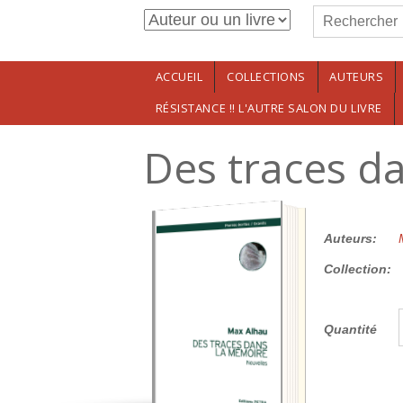
Formulaire de r
Aller au contenu principal
Rechercher
ACCUEIL
COLLECTIONS
AUTEURS
RÉSISTANCE !! L'AUTRE SALON DU LIVRE
Des traces d
15.00€
Auteurs:
Collection:
Quantité