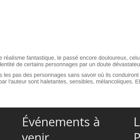
le réalisme fantastique, le passé encore douloureux, celui
dentité de certains personnages par un doute dévastateur
 les pas des personnages sans savoir où ils conduiront 
par l'auteur sont haletantes, sensibles, mélancoliques. E
Événements à
L
venir