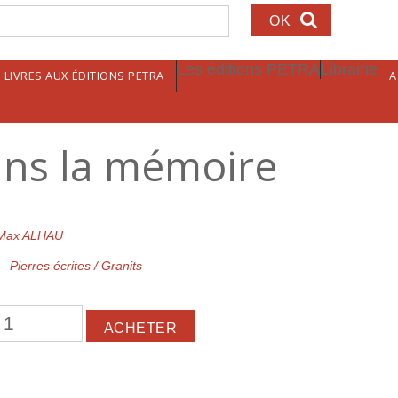
echerche
Les éditions PETRA
Librairie
LIVRES AUX ÉDITIONS PETRA
A
ans la mémoire
Max ALHAU
Pierres écrites / Granits