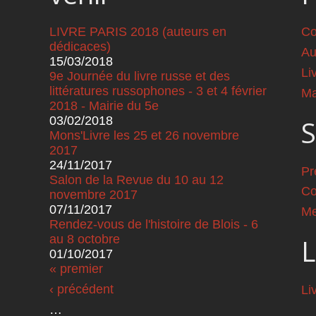
LIVRE PARIS 2018 (auteurs en
Co
dédicaces)
Au
15/03/2018
Li
9e Journée du livre russe et des
littératures russophones - 3 et 4 février
Ma
2018 - Mairie du 5e
03/02/2018
S
Mons'Livre les 25 et 26 novembre
2017
24/11/2017
Pr
Salon de la Revue du 10 au 12
Co
novembre 2017
07/11/2017
Me
Rendez-vous de l'histoire de Blois - 6
au 8 octobre
L
01/10/2017
Pages
« premier
‹ précédent
Li
…