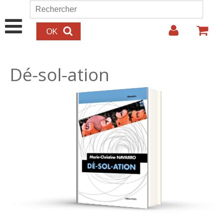
Aller au contenu principal
Rechercher
Formulaire de recherche
Dé-sol-ation
25.00€