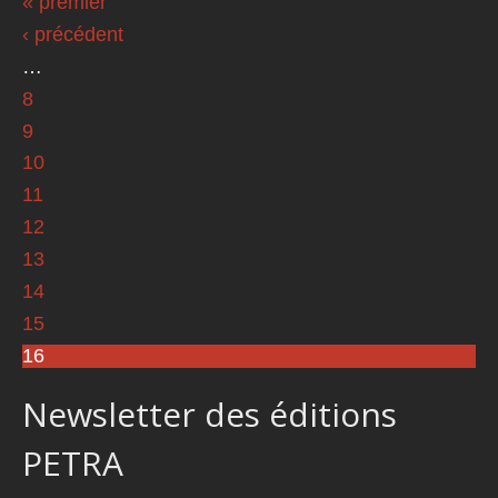
« premier
Pages
‹ précédent
…
8
9
10
11
12
13
14
15
16
Newsletter des éditions
PETRA