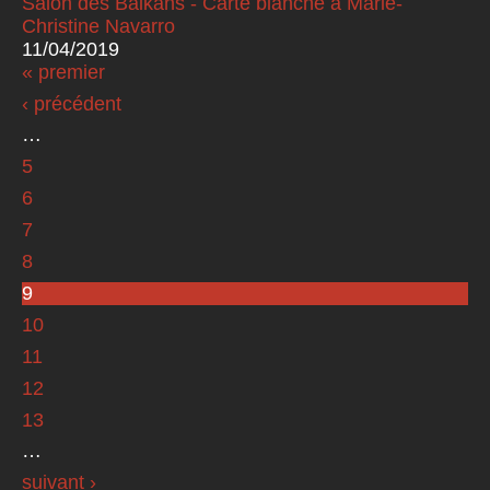
Salon des Balkans - Carte blanche à Marie-
Christine Navarro
11/04/2019
« premier
Pages
‹ précédent
…
5
6
7
8
9
10
11
12
13
…
suivant ›