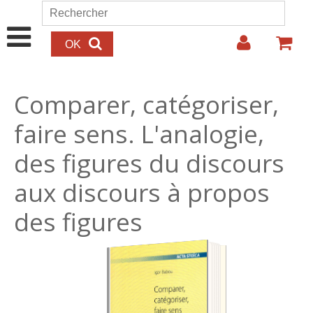
Aller au contenu principal
Rechercher
Formulaire de recherche
Comparer, catégoriser,
faire sens. L'analogie,
des figures du discours
aux discours à propos
des figures
12.00€