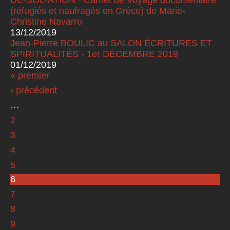
DÉ-SOL-ATION - Carnet de Voyage documentaire
(réfugiés et naufragés en Grèce) de Marie-
Christine Navarro
13/12/2019
Jean-Pierre BOULIC au SALON ÉCRITURES ET
SPIRITUALITÉS - 1er DÉCEMBRE 2019
01/12/2019
« premier
Pages
‹ précédent
…
2
3
4
5
6
7
8
9