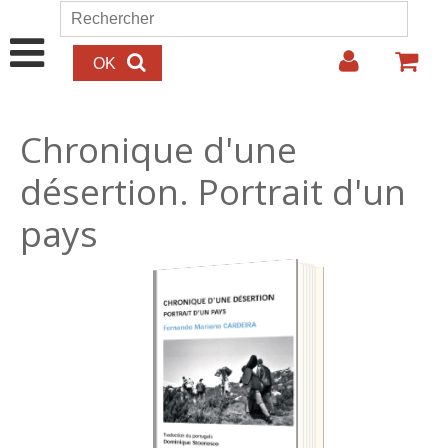
Aller au contenu principal
Rechercher
Formulaire de recherche
Chronique d'une
désertion. Portrait d'un
pays
20.00€