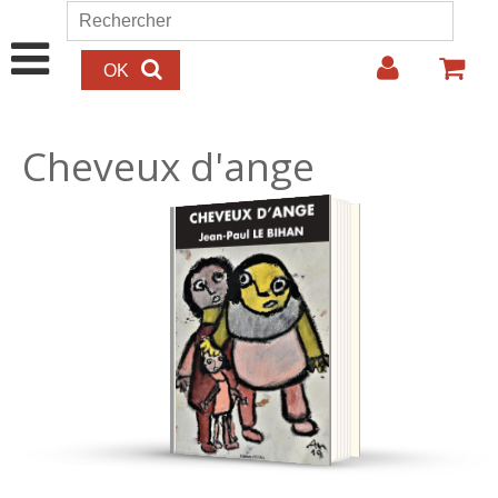
Aller au contenu principal
Rechercher
Formulaire de recherche
Cheveux d'ange
25.00€