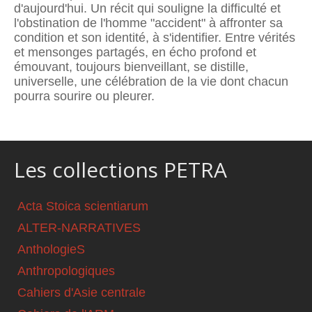
d'aujourd'hui. Un récit qui souligne la difficulté et
l'obstination de l'homme "accident" à affronter sa
condition et son identité, à s'identifier. Entre vérités
et mensonges partagés, en écho profond et
émouvant, toujours bienveillant, se distille,
universelle, une célébration de la vie dont chacun
pourra sourire ou pleurer.
Les collections PETRA
Acta Stoica scientiarum
ALTER-NARRATIVES
AnthologieS
Anthropologiques
Cahiers d'Asie centrale