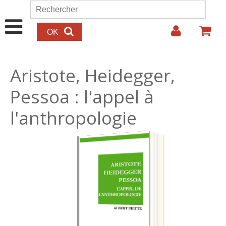
Aller au contenu principal
Rechercher
Formulaire de recherche
Aristote, Heidegger,
Pessoa : l'appel à
l'anthropologie
16.00€