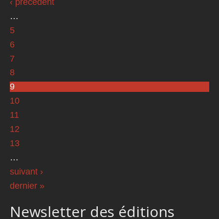
‹ précédent
…
5
6
7
8
9
10
11
12
13
…
suivant ›
dernier »
Newsletter des éditions